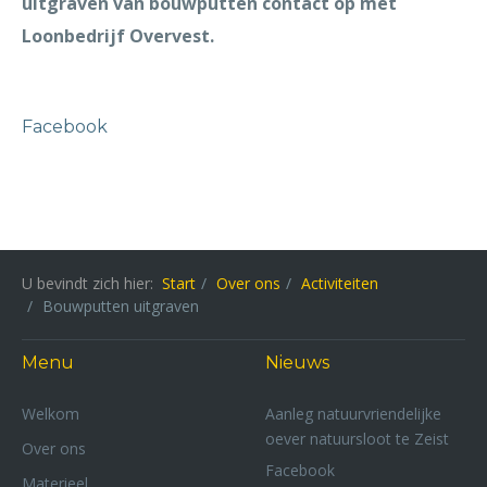
uitgraven van bouwputten contact op met
Loonbedrijf Overvest.
Facebook
U bevindt zich hier:
Start
Over ons
Activiteiten
Bouwputten uitgraven
Menu
Nieuws
Welkom
Aanleg natuurvriendelijke
oever natuursloot te Zeist
Over ons
Facebook
Materieel