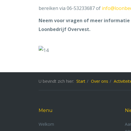
bereiken via 06-53233687 of
info@loonbed
Neem voor vragen of meer informatie 
Loonbedrijf Overvest.
U bevindt zich hier:
Start
Over ons
Activitei
Menu
Ni
Welkom
Aan
oev