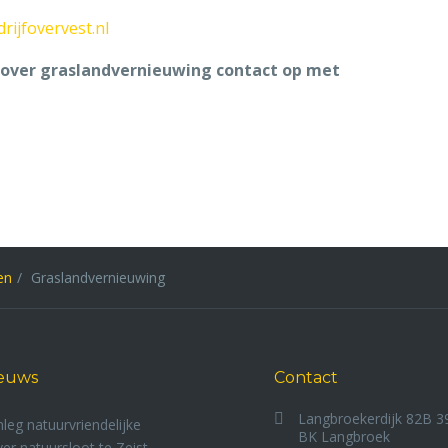
rijfovervest.nl
over graslandvernieuwing contact op met
ten
Graslandvernieuwing
euws
Contact
Langbroekerdijk 82B 3
leg natuurvriendelijke
BK Langbroek
er natuursloot te Zeist