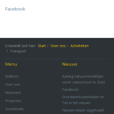
Facebook
U bevindt zich hier:
Start
Over ons
Activiteiten
Transport
Menu
Nieuws
Welkom
Aanleg natuurvriendelijke
oever natuursloot te Zeist
Over ons
Facebook
Materieel
Grondwerkzaamheden te
Projecten
Tiel in het nieuws
Downloads
Nieuwe kieper opgehaald