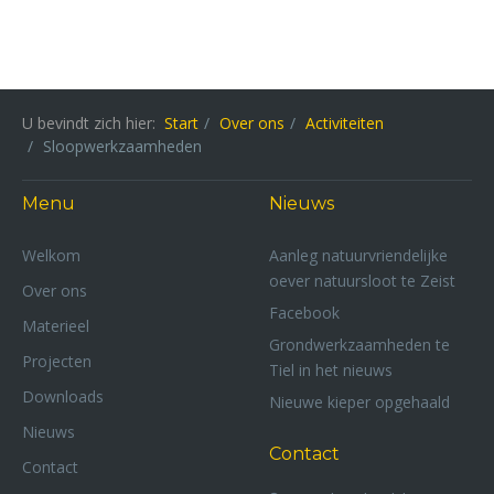
U bevindt zich hier:
Start
Over ons
Activiteiten
Sloopwerkzaamheden
Menu
Nieuws
Welkom
Aanleg natuurvriendelijke
oever natuursloot te Zeist
Over ons
Facebook
Materieel
Grondwerkzaamheden te
Projecten
Tiel in het nieuws
Downloads
Nieuwe kieper opgehaald
Nieuws
Contact
Contact