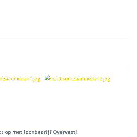
Loonbedrijf Overvest
aai- zuigcombinatie
LEES MEER....
t op met loonbedrijf Overvest!