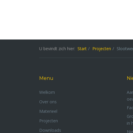
U bevindt zich hier:
Start
Projecten
Slootwe
T
Menu
Ni
Welkom
Aan
oev
Over ons
Fa
Materieel
Gr
Projecten
in 
Downloads
Ni