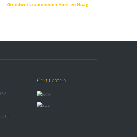
Grondwerkzaamheden Hoef en Haag
Certificaten
947
st.nl