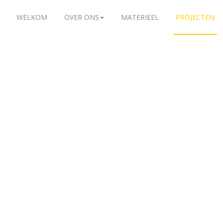
WELKOM
OVER ONS
MATERIEEL
PROJECTEN
Loonbedrijf Overvest
raslandvernieuwing
LEES MEER....