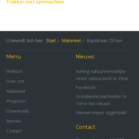
Trekker met spitmachine
U bevindt zich hier:
Start
Materieel
Rupskraan 25 ton
Menu
Nieuws
Welkom
Aanleg natuurvriendelijke
oever natuursloot te Zeist
Over ons
Facebook
Materieel
Grondwerkzaamheden te
Projecten
Tiel in het nieuws
Downloads
Nieuwe kieper opgehaald
Nieuws
Contact
Contact