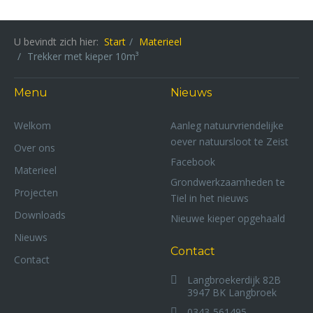
U bevindt zich hier:
Start
Materieel
Trekker met kieper 10m³
Menu
Nieuws
Welkom
Aanleg natuurvriendelijke
oever natuursloot te Zeist
Over ons
Facebook
Materieel
Grondwerkzaamheden te
Projecten
Tiel in het nieuws
Downloads
Nieuwe kieper opgehaald
Nieuws
Contact
Contact
Langbroekerdijk 82B
3947 BK Langbroek
0343-561495