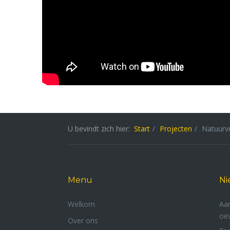
T
U bevindt zich hier:
Start
Projecten
Natuurvr
Menu
Ni
Welkom
Aan
oev
Over ons