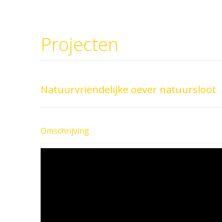
Projecten
Natuurvriendelijke oever natuursloot
Omschrijving
M