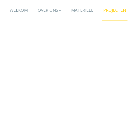
WELKOM
OVER ONS
MATERIEEL
PROJECTEN
Loonbedrijf Overvest
raslandvernieuwing
LEES MEER....