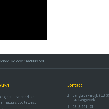
Loonbedrijf Overvest
ransport
iendelijke oever natuursloot
LEES MEER....
euws
Contact
Langbroekerdijk 82B 3
leg natuurvriendelijke
BK Langbroek
er natuursloot te Zeist
0343-561495