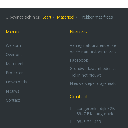
U bevindt zich hier:
Start
Materieel
Trekker met frees
Menu
Nieuws
Welkom
Aanleg natuurvriendelijke
oever natuursloot te Zeist
Over ons
Facebook
Materieel
Grondwerkzaamheden te
Projecten
Tiel in het nieuws
Downloads
Nieuwe kieper opgehaald
Nieuws
Contact
Contact
Langbroekerdijk 82B
3947 BK Langbroek
0343-561495