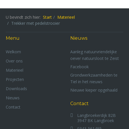
U bevindt zich hier:
Start
Materieel
Trekker met pedelstrooier
Menu
Nieuws
Welkom
Aanleg natuurvriendelijke
oever natuursloot te Zeist
Over ons
Facebook
Materieel
Grondwerkzaamheden te
Projecten
Tiel in het nieuws
Downloads
Nieuwe kieper opgehaald
Nieuws
Contact
Contact
Langbroekerdijk 82B
3947 BK Langbroek
0343-561495